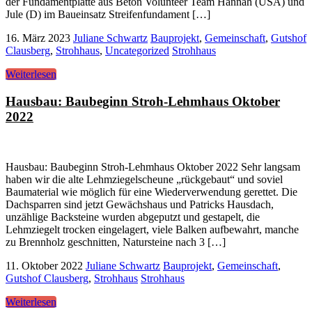
der Fundamentplatte aus Beton Volunteer Team Hannah (USA) und
Jule (D) im Baueinsatz Streifenfundament […]
16. März 2023
Juliane Schwartz
Bauprojekt
,
Gemeinschaft
,
Gutshof
Clausberg
,
Strohhaus
,
Uncategorized
Strohhaus
Weiterlesen
Hausbau: Baubeginn Stroh-Lehmhaus Oktober
2022
Hausbau: Baubeginn Stroh-Lehmhaus Oktober 2022 Sehr langsam
haben wir die alte Lehmziegelscheune „rückgebaut“ und soviel
Baumaterial wie möglich für eine Wiederverwendung gerettet. Die
Dachsparren sind jetzt Gewächshaus und Patricks Hausdach,
unzählige Backsteine wurden abgeputzt und gestapelt, die
Lehmziegelt trocken eingelagert, viele Balken aufbewahrt, manche
zu Brennholz geschnitten, Natursteine nach 3 […]
11. Oktober 2022
Juliane Schwartz
Bauprojekt
,
Gemeinschaft
,
Gutshof Clausberg
,
Strohhaus
Strohhaus
Weiterlesen