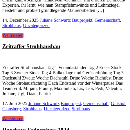
Experten. ihr lernt, wie man Stampflehmwände und Lehmziegel
herstellt und probiert grundlegende Maurerarbeiten […]
14. Dezember 2025
Juliane Schwartz
Bauprojekt
,
Gemeinschaft
,
Strohhaus
,
Uncategorized
Weiterlesen
Zeitraffer Strohhausbau
Zeitraffer Strohhausbau Tag 1 Verandaständer Tag 2 Erster Stock
Tag 3 Zweiter Stock Tag 4 Balkenlage und Gerüsterhöhung Tag 5
Dachstuhl Zweite Woche Dachstuhl Dritte Woche Richtfest Dritte
Woche Strohausfachung Dach Endstand vor der Winterpause Das
Team vrnl: Mirjam, Franny, Maximilian, Lis, Lior, Pedi, Valentin,
Juliane, Ugi, Daan, Patrick
17. Juni 2025
Juliane Schwartz
Bauprojekt
,
Gemeinschaft
,
Gutshof
Clausberg
,
Strohhaus
,
Uncategorized
Strohhaus
Weiterlesen
Hausbau: Erdgeschoss 2024