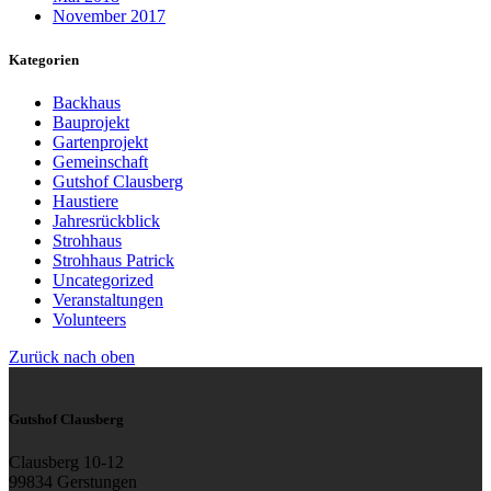
November 2017
Kategorien
Backhaus
Bauprojekt
Gartenprojekt
Gemeinschaft
Gutshof Clausberg
Haustiere
Jahresrückblick
Strohhaus
Strohhaus Patrick
Uncategorized
Veranstaltungen
Volunteers
Zurück nach oben
Gutshof Clausberg
Clausberg 10-12
99834 Gerstungen