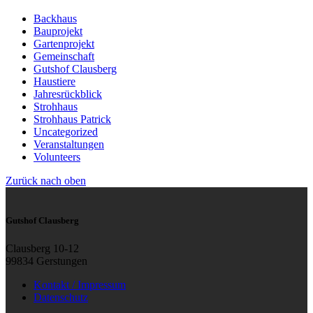
Backhaus
Bauprojekt
Gartenprojekt
Gemeinschaft
Gutshof Clausberg
Haustiere
Jahresrückblick
Strohhaus
Strohhaus Patrick
Uncategorized
Veranstaltungen
Volunteers
Zurück nach oben
Gutshof Clausberg
Clausberg 10-12
99834 Gerstungen
Kontakt / Impressum
Datenschutz