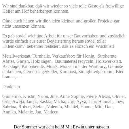
Wir sind dankbar, daß wir wieder so viele tolle Gäste als freiwillige
Helfer am Hof beherbergen konnten.
Ohne euch hätten wir die vielen kleinen und großen Projekte gar
nicht umsetzen können.
Es gab soviel wichtige Arbeit für unser Bauvorhaben und zusätzlich
wurde einfach aus eurer Begeisterung heraus soviel toller
„Kleinkram“ nebenbei realisiert, daß es einfach ein Wucht ist!
Metallwerkstatt, Turnhalle, Verkaufsbox für Honig, Strohernte,
Abriss, Garten, Holz sägen, Baumaterial recyceln, Holzwerkstatt,
Backtage, Kinoabende, Musik, Morsen mit der Wartburg, Gemüse
einkochen, Gemüselagerkeller, Kompost, Straight-edge-room, Bier
brauen,…..
Danke an
Guillermo, Kristin, YiJon, Jule, Anne-Sophie, Pierre-Alexis, Olivier,
Orla, Sweja, James, Saskia, Micha, Ugi, Ayya, Lior, Hannah, Joey,
Sabrina, Robert, Stefan, Valentin, Michiel, Hanne, Miri, Dan,
Annika, Melanie, Jan, Marleen
Der Sommer war echt heiß! Mit Erwin unter nassem